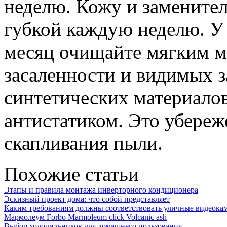
неделю. Кожу и замените
губкой каждую неделю. У 
месяц очищайте мягким 
засаленности и видимых з
синтетических материало
антистатиком. Это убереж
скапливания пыли.
Похожие статьи
Этапы и правила монтажа инверторного кондиционера
Эскизный проект дома: что собой представляет
Каким требованиям должны соответствовать уличные видеокам
Мармолеум Forbo Marmoleum click Volcanic ash
Выбор холодильников для домашнего пользования