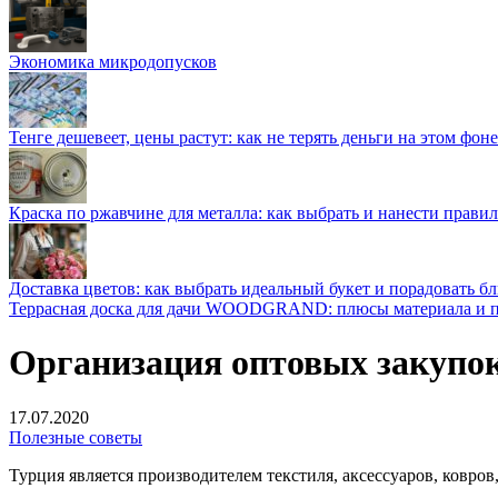
Экономика микродопусков
Тенге дешевеет, цены растут: как не терять деньги на этом фоне
Краска по ржавчине для металла: как выбрать и нанести прави
Доставка цветов: как выбрать идеальный букет и порадовать б
Террасная доска для дачи WOODGRAND: плюсы материала и п
Организация оптовых закупок
17.07.2020
Полезные советы
Турция является производителем текстиля, аксессуаров, ковро