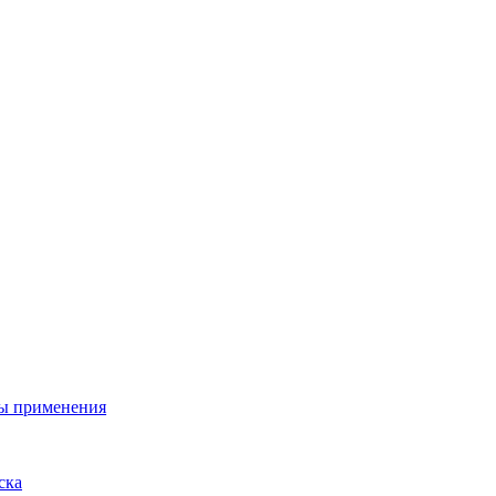
ы применения
ска