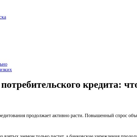
ска
льно
лизких
потребительского кредита: что
едитования продолжает активно расти. Повышенный спрос объяс
ло взятых заемом только растет, а банковские учреждения продо