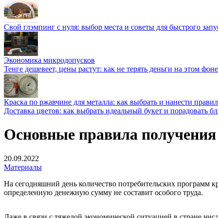
Свой глэмпинг с нуля: выбор места и советы для быстрого запу
Экономика микродопусков
Тенге дешевеет, цены растут: как не терять деньги на этом фоне
Краска по ржавчине для металла: как выбрать и нанести прави
Доставка цветов: как выбрать идеальный букет и порадовать б
Основные правила получения 
20.09.2022
Материалы
На сегодняшний день количество потребительских программ кр
определенную денежную сумму не составит особого труда.
Даже в связи с тяжелой экономической ситуацией в стране чис