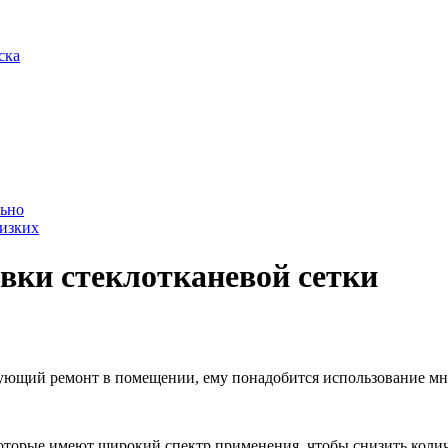
ска
льно
лизких
овки стеклотканевой сетки
дующий ремонт в помещении, ему понадобится использование мн
оторые имеют широкий спектр применения, чтобы снизить колич