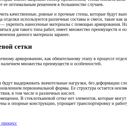
т ее оптимальным решением в большинстве случаев.
ить качественные, ровные и прочные стены, которые будут выпо
ода отделки используются различные составы и смеси, такие как
е — укрепить нанесенные материалы с помощью армирования. На
яться для такого типа работ, имеет множество преимуществ и о
менения данного материала заранее.
вой сетки
ичному армированию, как обязательному этапу в процессе отделк
но наличием множества преимуществ и особенностей.
будут выдерживать значительные нагрузки, без деформации сло
ановлением первоначальной формы. Ее структура остается неизм
вия, в том числе и различных кислот.
ещении. В стеклотканевой сетке нет элементов, которые могут р
ены и опорные конструкции, упрощает транспортировку и работу
т процесс