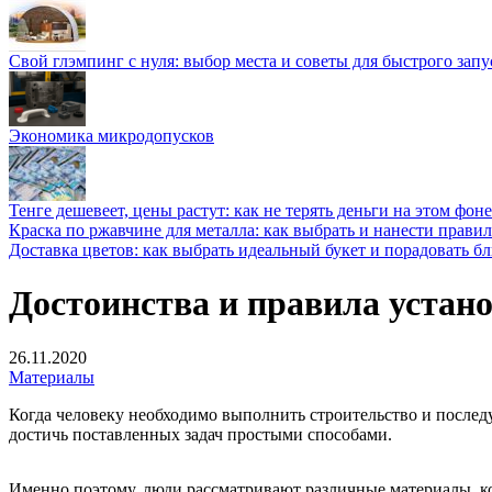
Свой глэмпинг с нуля: выбор места и советы для быстрого запу
Экономика микродопусков
Тенге дешевеет, цены растут: как не терять деньги на этом фоне
Краска по ржавчине для металла: как выбрать и нанести прави
Доставка цветов: как выбрать идеальный букет и порадовать б
Достоинства и правила устан
26.11.2020
Материалы
Когда человеку необходимо выполнить строительство и после
достичь поставленных задач простыми способами.
Именно поэтому, люди рассматривают различные материалы, к