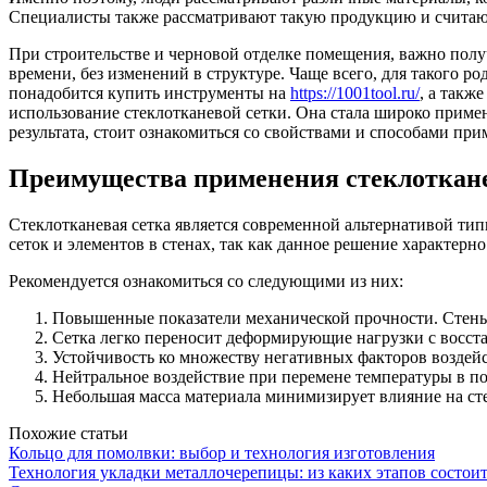
Специалисты также рассматривают такую продукцию и считаю
При строительстве и черновой отделке помещения, важно получ
времени, без изменений в структуре. Чаще всего, для такого р
понадобится купить инструменты на
https://1001tool.ru/
, а такж
использование стеклотканевой сетки. Она стала широко примен
результата, стоит ознакомиться со свойствами и способами при
Преимущества применения стеклоткане
Стеклотканевая сетка является современной альтернативой тип
сеток и элементов в стенах, так как данное решение характер
Рекомендуется ознакомиться со следующими из них:
Повышенные показатели механической прочности. Стены 
Сетка легко переносит деформирующие нагрузки с восст
Устойчивость ко множеству негативных факторов воздейст
Нейтральное воздействие при перемене температуры в пом
Небольшая масса материала минимизирует влияние на ст
Похожие статьи
Кольцо для помолвки: выбор и технология изготовления
Технология укладки металлочерепицы: из каких этапов состои