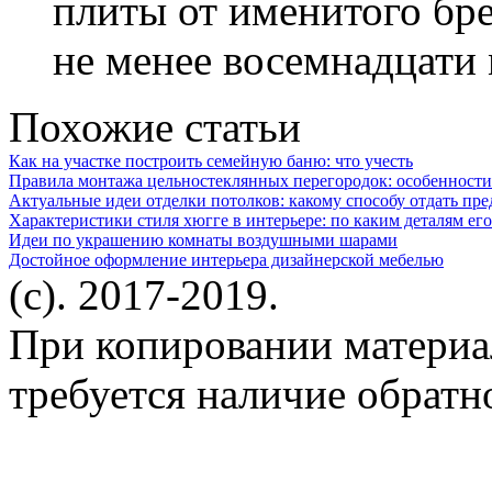
плиты от именитого бре
не менее восемнадцати
Похожие статьи
Как на участке построить семейную баню: что учесть
Правила монтажа цельностеклянных перегородок: особенности
Актуальные идеи отделки потолков: какому способу отдать пр
Характеристики стиля хюгге в интерьере: по каким деталям ег
Идеи по украшению комнаты воздушными шарами
Достойное оформление интерьера дизайнерской мебелью
(c). 2017-2019.
При копировании материа
требуется наличие обратн