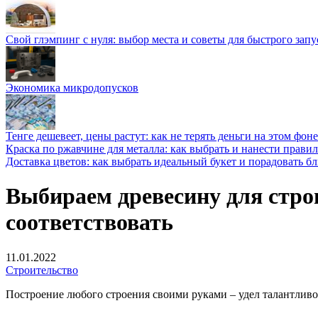
Свой глэмпинг с нуля: выбор места и советы для быстрого запу
Экономика микродопусков
Тенге дешевеет, цены растут: как не терять деньги на этом фоне
Краска по ржавчине для металла: как выбрать и нанести прави
Доставка цветов: как выбрать идеальный букет и порадовать б
Выбираем древесину для стро
соответствовать
11.01.2022
Строительство
Построение любого строения своими руками – удел талантливог