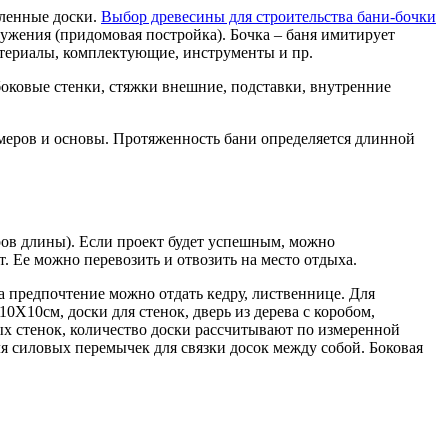
вленные доски.
Выбор древесины для строительства бани-бочки
ужения (придомовая постройка). Бочка – баня имитирует
атериалы, комплектующие, инструменты и пр.
боковые стенки, стяжки внешние, подставки, внутренние
меров и основы. Протяженность бани определяется длинной
тров длины). Если проект будет успешным, можно
 Ее можно перевозить и отвозить на место отдыха.
а предпочтение можно отдать кедру, лиственнице. Для
0Х10см, доски для стенок, дверь из дерева с коробом,
ых стенок, количество доски рассчитывают по измеренной
я силовых перемычек для связки досок между собой. Боковая