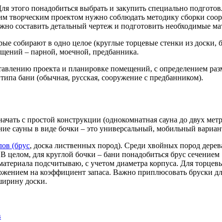
Для этого понадобиться выбрать и закупить специально подгото
этим творческим проектом нужно соблюдать методику сборки соор
ужно составить детальный чертеж и подготовить необходимые м
рые собирают в одно целое (круглые торцевые стенки из доски, 
мещений – парной, моечной, предбанника.
тавлению проекта и планировке помещений, с определением раз
ипа бани (обычная, русская, сооружение с предбанником).
 начать с простой конструкции (однокомнатная сауна до двух ме
е сауны в виде бочки – это универсальный, мобильный вариант.
ов (брус
, доска лиственных пород). Среди хвойных пород дерев
 целом, для круглой бочки – бани понадобиться брус сечением 1
материала подсчитываю, с учетом диаметра корпуса. Для торцев
ожением на коэффициент запаса. Важно приплюсовать бруски дл
ширину доски.
в