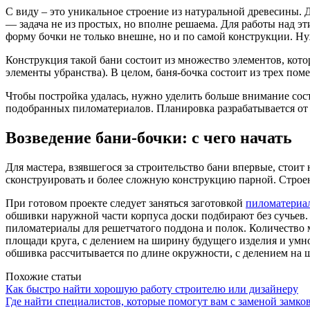
С виду – это уникальное строение из натуральной древесины. 
— задача не из простых, но вполне решаема. Для работы над 
форму бочки не только внешне, но и по самой конструкции. Н
Конструкция такой бани состоит из множество элементов, кото
элементы убранства). В целом, баня-бочка состоит из трех по
Чтобы постройка удалась, нужно уделить больше внимание сос
подобранных пиломатериалов. Планировка разрабатывается от т
Возведение бани-бочки: с чего начать
Для мастера, взявшегося за строительство бани впервые, стоит
сконструировать и более сложную конструкцию парной. Строени
При готовом проекте следует заняться заготовкой
пиломатериал
обшивки наружной части корпуса доски подбирают без сучьев. В
пиломатериалы для решетчатого поддона и полок. Количество 
площади круга, с делением на ширину будущего изделия и умн
обшивка рассчитывается по длине окружности, с делением на 
Похожие статьи
Как быстро найти хорошую работу строителю или дизайнеру
Где найти специалистов, которые помогут вам с заменой замко