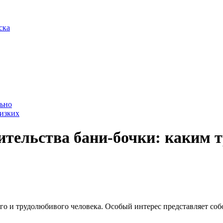
ска
льно
лизких
ительства бани-бочки: каким 
о и трудолюбивого человека. Особый интерес представляет собо