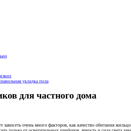
льно
лизких
равильная укладка пола
ков для частного дома
 зависеть очень много факторов, как качество обитания жильцо
сеть только от осветительных приборов, яркость и сила света зав