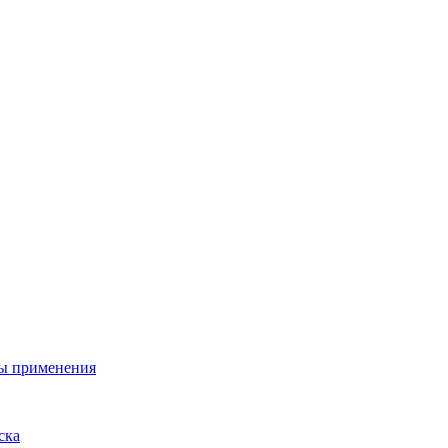
ы применения
ска