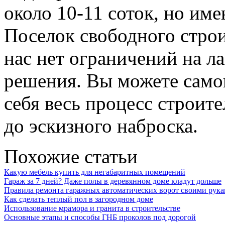
около 10-11 соток, но име
Поселок свободного строит
нас нет ограничений на 
решения. Вы можете само
себя весь процесс строите
до эскизного наброска.
Похожие статьи
Какую мебель купить для негабаритных помещений
Гараж за 7 дней? Даже полы в деревянном доме кладут дольше
Правила ремонта гаражных автоматических ворот своими рук
Как сделать теплый пол в загородном доме
Использование мрамора и гранита в строительстве
Основные этапы и способы ГНБ проколов под дорогой