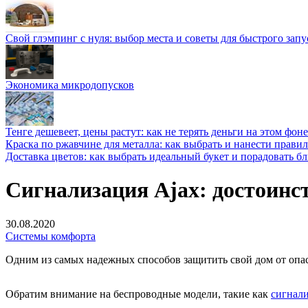
Свой глэмпинг с нуля: выбор места и советы для быстрого запу
Экономика микродопусков
Тенге дешевеет, цены растут: как не терять деньги на этом фоне
Краска по ржавчине для металла: как выбрать и нанести прави
Доставка цветов: как выбрать идеальный букет и порадовать б
Сигнализация Ajax: достоинс
30.08.2020
Системы комфорта
Одним из самых надежных способов защитить свой дом от опас
Обратим внимание на беспроводные модели, такие как
сигнали