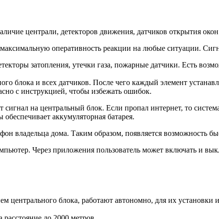
личие централи, детекторов движения, датчиков открытия окон
 максимальную оперативность реакции на любые ситуации. Сигн
текторы затопления, утечки газа, пожарные датчики. Есть возм
ого блока и всех датчиков. После чего каждый элемент устанав
асно с инструкцией, чтобы избежать ошибок.
сигнал на центральный блок. Если пропал интернет, то система
ы обеспечивает аккумуляторная батарея.
он владельца дома. Таким образом, появляется возможность быс
мпьютер. Через приложения пользователь может включать и вык
ем центрального блока, работают автономно, для их установки 
а расстояние до 2000 метров.