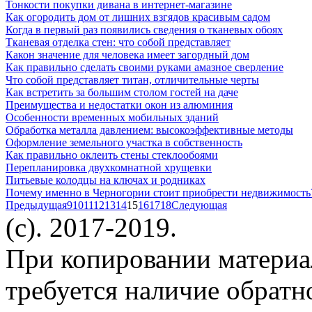
Тонкости покупки дивана в интернет-магазине
Как огородить дом от лишних взгядов красивым садом
Когда в первый раз появились сведения о тканевых обоях
Тканевая отделка стен: что собой представляет
Какон значение для человека имеет загордный дом
Как правильно сделать своими руками амазное сверление
Что собой представляет титан, отличительные черты
Как встретить за большим столом гостей на даче
Преимущества и недостатки окон из алюминия
Особенности временных мобильных зданий
Обработка металла давлением: высокоэффективные методы
Оформление земельного участка в собственность
Как правильно оклеить стены стеклообоями
Перепланировка двухкомнатной хрущевки
Питьевые колодцы на ключах и родниках
Почему именно в Черногории стоит приобрести недвижимость
Предыдущая
9
10
11
12
13
14
15
16
17
18
Следующая
(c). 2017-2019.
При копировании материа
требуется наличие обратн