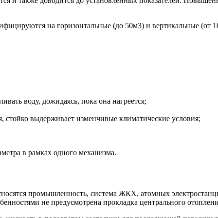
тся и также доводится до установленных показателей. Повышенн
ифицируются на горизонтальные (до 50м3) и вертикальные (от 1
ивать воду, дожидаясь, пока она нагреется;
ся, стойко выдерживает изменчивые климатические условия;
аметра в рамках одного механизма.
относятся промышленность, система ЖКХ, атомных электростанц
обенностями не предусмотрена прокладка центрального отоплени