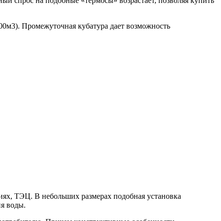
ый спрос на подобные «термосы» возрастает, позволяя купить
00м3). Промежуточная кубатура дает возможность
иях, ТЭЦ. В небольших размерах подобная установка
я воды.