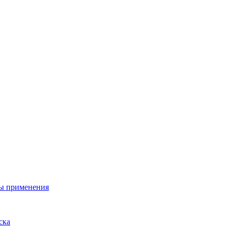
ы применения
ска