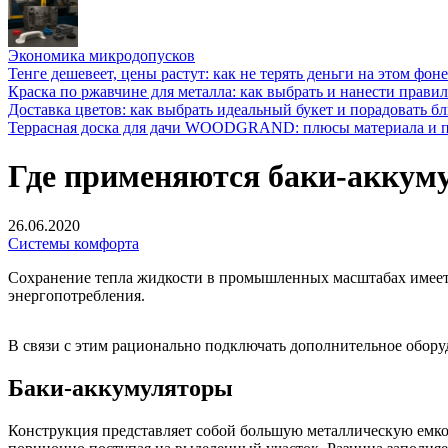
Экономика микродопусков
Тенге дешевеет, цены растут: как не терять деньги на этом фоне
Краска по ржавчине для металла: как выбрать и нанести прави
Доставка цветов: как выбрать идеальный букет и порадовать б
Террасная доска для дачи WOODGRAND: плюсы материала и п
Где применяются баки-аккуму
26.06.2020
Системы комфорта
Сохранение тепла жидкости в промышленных масштабах имеет о
энергопотребления.
В связи с этим рационально подключать дополнительное обору
Баки-аккумуляторы
Конструкция представляет собой большую металлическую емкос