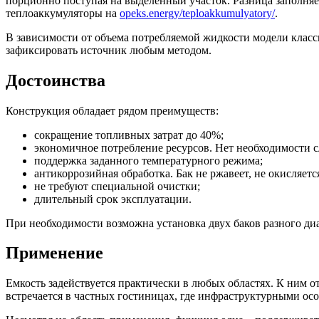
порционно поступая на выделенный участок. Разница заполняе
теплоаккумуляторы на
opeks.energy/teploakkumulyatory/
.
В зависимости от объема потребляемой жидкости модели класс
зафиксировать источник любым методом.
Достоинства
Конструкция обладает рядом преимуществ:
сокращение топливных затрат до 40%;
экономичное потребление ресурсов. Нет необходимости сл
поддержка заданного температурного режима;
антикоррозийная обработка. Бак не ржавеет, не окисляет
не требуют специальной очистки;
длительный срок эксплуатации.
При необходимости возможна установка двух баков разного ди
Применение
Емкость задействуется практически в любых областях. К ним 
встречается в частных гостиницах, где инфраструктурными ос