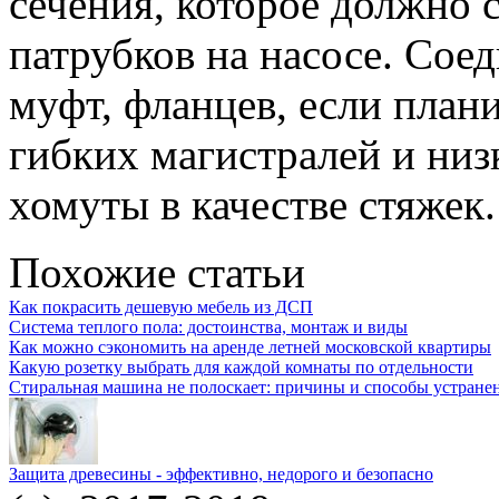
сечения, которое должно 
патрубков на насосе. Со
муфт, фланцев, если план
гибких магистралей и низ
хомуты в качестве стяжек.
Похожие статьи
Как покрасить дешевую мебель из ДСП
Система теплого пола: достоинства, монтаж и виды
Как можно сэкономить на аренде летней московской квартиры
Какую розетку выбрать для каждой комнаты по отдельности
Стиральная машина не полоскает: причины и способы устране
Защита древесины - эффективно, недорого и безопасно