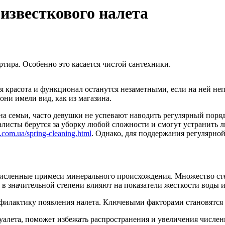
известкового налета
тира. Особенно это касается чистой сантехники.
ная красота и функционал останутся незаметными, если на ней н
они имели вид, как из магазина.
на семьи, часто девушки не успевают наводить регулярный поряд
исты берутся за уборку любой сложности и смогут устранить л
com.ua/spring-cleaning.html
. Однако, для поддержания регулярной
исленные примеси минерального происхождения. Множество степе
в значительной степени влияют на показатели жесткости воды и 
филактику появления налета. Ключевыми факторами становятся
уалета, поможет избежать распространения и увеличения числен