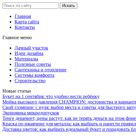
Главная
Карта сайта
Контакты
Главное меню
Дачный участок
Идеи дизайна
Материалы
Полезные советы
Сантехника и отопление
Системы комфорта
Строительство
Новые статьи
Букет на 1 сентября: что удобно нести ребёнку
Мойка высокого давления CHAMPION: достоинства и вариант
Свой глэмпинг с нуля: выбор места и советы для быстрого запу
Экономика микродопусков
Тенге дешевеет, цены растут: как не терять деньги на этом фоне
Краска по ржавчине для металла: как выбрать и нанести прави
Доставка цветов: как выбрать идеальный букет и порадовать б