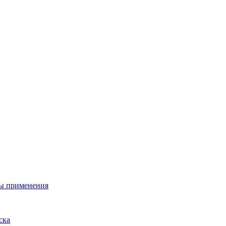
ы применения
ска