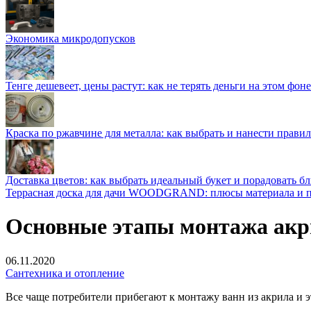
Экономика микродопусков
Тенге дешевеет, цены растут: как не терять деньги на этом фоне
Краска по ржавчине для металла: как выбрать и нанести прави
Доставка цветов: как выбрать идеальный букет и порадовать б
Террасная доска для дачи WOODGRAND: плюсы материала и п
Основные этапы монтажа акр
06.11.2020
Сантехника и отопление
Все чаще потребители прибегают к монтажу ванн из акрила и 