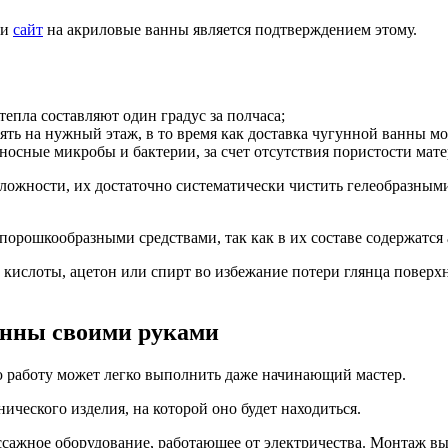
 и
сайт
на акриловые ванны является подтверждением этому.
епла составляют один градус за полчаса;
нять на нужный этаж, в то время как доставка чугунной ванны мо
осные микробы и бактерии, за счет отсутствия пористости мате
ложности, их достаточно систематически чистить гелеобразными
ь порошкообразными средствами, так как в их составе содержатс
е кислоты, ацетон или спирт во избежание потери глянца поверх
анны своими руками
ю работу может легко выполнить даже начинающий мастер.
ического изделия, на которой оно будет находиться.
ссажное оборудование, работающее от электричества. Монтаж вы