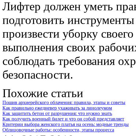
Лифтер должен уметь пра
подготовить инструменты 
произвести уборку своего 
выполнения своих рабочи
соблюдать требования ох
безопасности.
Похожие статьи
Пошив архиерейского облачения: правила, этапы и советы
Как правильно ежедневер ухаживать за линолеумом
Как защитить бетон от разрушения: что нужно знать
Как получить военный билет и что он собой представляет
Критерии выбора женского платья на осень: модные тренды
Облицовочные работы: особенности, этапы процесса