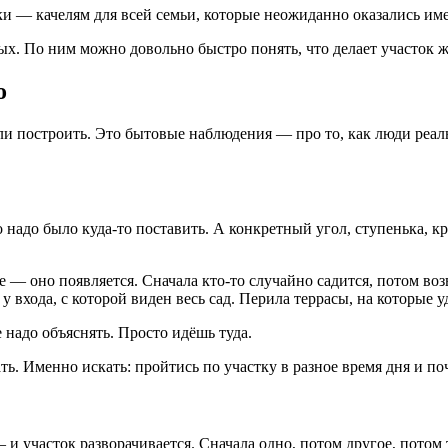
ки — качелям для всей семьи, которые неожиданно оказались им
ых. По ним можно довольно быстро понять, что делает участок ж
о
ли построить. Это бытовые наблюдения — про то, как люди реаль
 надо было куда-то поставить. А конкретный угол, ступенька, к
ее — оно появляется. Сначала кто-то случайно садится, потом во
 у входа, с которой виден весь сад. Перила террасы, на которые 
е надо объяснять. Просто идёшь туда.
ать. Именно искать: пройтись по участку в разное время дня и по
 участок разворачивается. Сначала одно, потом другое, потом т