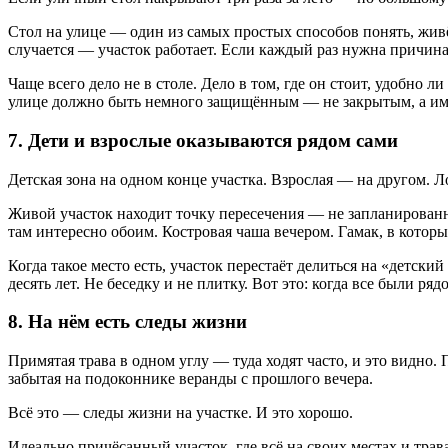
Стол на улице — один из самых простых способов понять, живёт
случается — участок работает. Если каждый раз нужна причина, 
Чаще всего дело не в столе. Дело в том, где он стоит, удобно л
улице должно быть немного защищённым — не закрытым, а име
7. Дети и взрослые оказываются рядом сами
Детская зона на одном конце участка. Взрослая — на другом. Лог
Живой участок находит точку пересечения — не запланированну
там интересно обоим. Костровая чаша вечером. Гамак, в который
Когда такое место есть, участок перестаёт делиться на «детск
десять лет. Не беседку и не плитку. Вот это: когда все были ря
8. На нём есть следы жизни
Примятая трава в одном углу — туда ходят часто, и это видно. 
забытая на подоконнике веранды с прошлого вечера.
Всё это — следы жизни на участке. И это хорошо.
Идеально причёсанный участок, где всё на своих местах и трав