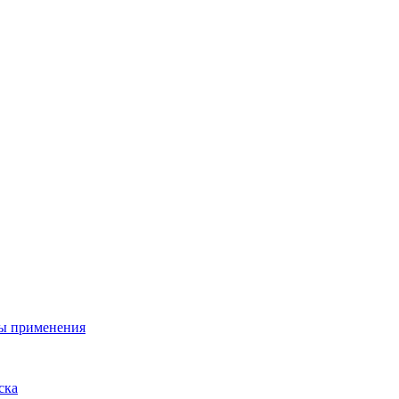
ы применения
ска