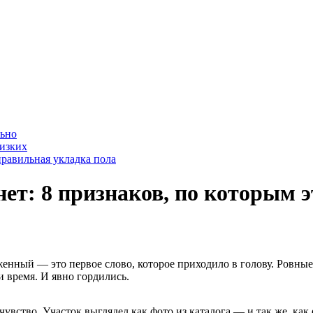
льно
лизких
равильная укладка пола
нет: 8 признаков, по которым э
оженный — это первое слово, которое приходило в голову. Ровны
и время. И явно гордились.
чувство. Участок выглядел как фото из каталога — и так же, как