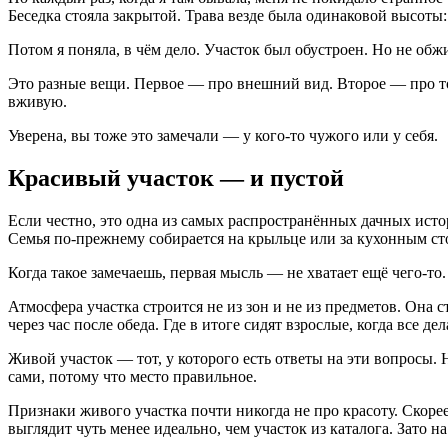
Беседка стояла закрытой. Трава везде была одинаковой высоты:
Потом я поняла, в чём дело. Участок был обустроен. Но не обжи
Это разные вещи. Первое — про внешний вид. Второе — про то
вживую.
Уверена, вы тоже это замечали — у кого-то чужого или у себя.
Красивый участок — и пустой
Если честно, это одна из самых распространённых дачных истор
Семья по-прежнему собирается на крыльце или за кухонным стол
Когда такое замечаешь, первая мысль — не хватает ещё чего-то.
Атмосфера участка строится не из зон и не из предметов. Она с
через час после обеда. Где в итоге сидят взрослые, когда все де
Живой участок — тот, у которого есть ответы на эти вопросы. Н
сами, потому что место правильное.
Признаки живого участка почти никогда не про красоту. Скорее 
выглядит чуть менее идеально, чем участок из каталога. Зато на