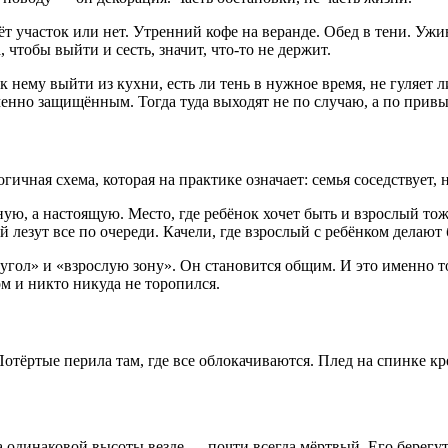
 участок или нет. Утренний кофе на веранде. Обед в тени. Ужин
чтобы выйти и сесть, значит, что-то не держит.
и к нему выйти из кухни, есть ли тень в нужное время, не гуляет
нно защищённым. Тогда туда выходят не по случаю, а по привы
ичная схема, которая на практике означает: семья соседствует, н
ю, а настоящую. Место, где ребёнок хочет быть и взрослый тоже
 лезут все по очереди. Качели, где взрослый с ребёнком делают 
ий угол» и «взрослую зону». Он становится общим. И это именно 
дом и никто никуда не торопился.
Потёртые перила там, где все облокачиваются. Плед на спинке кр
а одинаковой высоты везде — почти всегда мёртвый. Его берегут