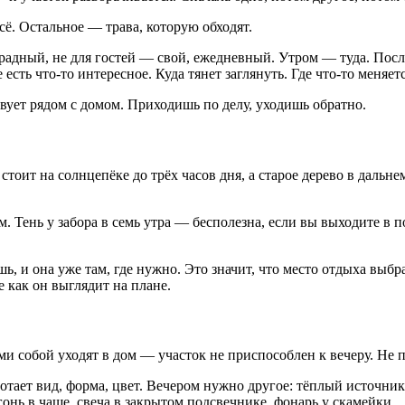
сё. Остальное — трава, которую обходят.
радный, не для гостей — свой, ежедневный. Утром — туда. Посл
 есть что-то интересное. Куда тянет заглянуть. Где что-то меняет
вует рядом с домом. Приходишь по делу, уходишь обратно.
 стоит на солнцепёке до трёх часов дня, а старое дерево в дальн
м. Тень у забора в семь утра — бесполезна, если вы выходите в п
, и она уже там, где нужно. Это значит, что место отдыха выбр
е как он выглядит на плане.
ми собой уходят в дом — участок не приспособлен к вечеру. Не п
ает вид, форма, цвет. Вечером нужно другое: тёплый источник св
гонь в чаше, свеча в закрытом подсвечнике, фонарь у скамейки.