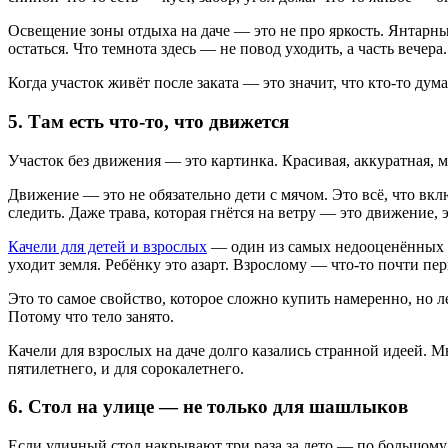
Освещение зоны отдыха на даче — это не про яркость. Янтарны
остаться. Что темнота здесь — не повод уходить, а часть вечера.
Когда участок живёт после заката — это значит, что кто-то думал
5. Там есть что-то, что движется
Участок без движения — это картинка. Красивая, аккуратная, м
Движение — это не обязательно дети с мячом. Это всё, что вклю
следить. Даже трава, которая гнётся на ветру — это движение, 
Качели для детей и взрослых
— один из самых недооценённых вар
уходит земля. Ребёнку это азарт. Взрослому — что-то почти пе
Это то самое свойство, которое сложно купить намеренно, но ле
Потому что тело занято.
Качели для взрослых на даче долго казались странной идеей. М
пятилетнего, и для сорокалетнего.
6. Стол на улице — не только для шашлыков
Если уличный стол накрывают три раза за лето — по большому 