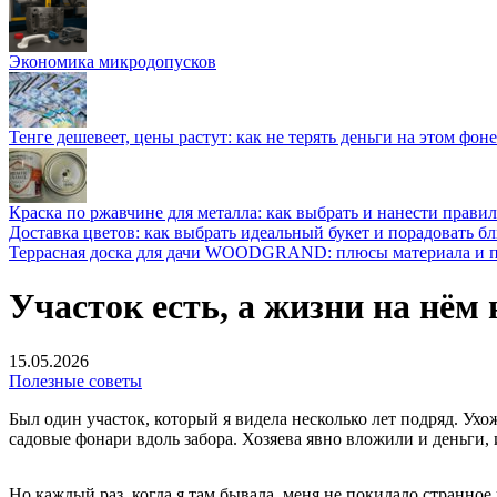
Экономика микродопусков
Тенге дешевеет, цены растут: как не терять деньги на этом фоне
Краска по ржавчине для металла: как выбрать и нанести прави
Доставка цветов: как выбрать идеальный букет и порадовать б
Террасная доска для дачи WOODGRAND: плюсы материала и п
Участок есть, а жизни на нём 
15.05.2026
Полезные советы
Был один участок, который я видела несколько лет подряд. Ух
садовые фонари вдоль забора. Хозяева явно вложили и деньги, 
Но каждый раз, когда я там бывала, меня не покидало странное 