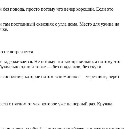
 без повода, просто потому что вечер хороший. Если это
 ли там постоянный сквозняк с угла дома. Место для ужина на
чке.
о не встречается.
 задерживается. Не потому что так правильно, а потому что
буквально одно и то же — без поддавков, без скуки.
то состояние, которое потом вспоминают — через пять, через
есла с пятном от чая, которое уже не первый раз. Кружка,
, а не живут на нём. Разница между «беречь» и «жить» именно