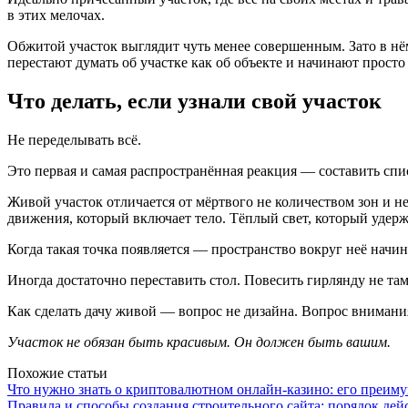
в этих мелочах.
Обжитой участок выглядит чуть менее совершенным. Зато в нём
перестают думать об участке как об объекте и начинают просто
Что делать, если узнали свой участок
Не переделывать всё.
Это первая и самая распространённая реакция — составить спи
Живой участок отличается от мёртвого не количеством зон и н
движения, который включает тело. Тёплый свет, который удержи
Когда такая точка появляется — пространство вокруг неё начи
Иногда достаточно переставить стол. Повесить гирлянду не там, 
Как сделать дачу живой — вопрос не дизайна. Вопрос внимания. 
Участок не обязан быть красивым. Он должен быть вашим.
Похожие статьи
Что нужно знать о криптовалютном онлайн-казино: его преим
Правила и способы создания строительного сайта: порядок дей