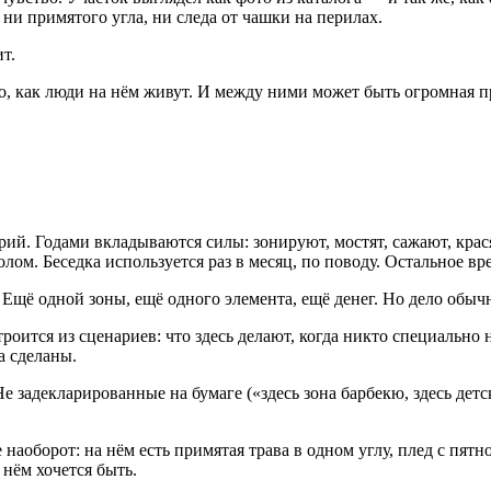
 ни примятого угла, ни следа от чашки на перилах.
т.
, как люди на нём живут. И между ними может быть огромная про
ий. Годами вкладываются силы: зонируют, мостят, сажают, крася
ом. Беседка используется раз в месяц, по поводу. Остальное вре
 Ещё одной зоны, ещё одного элемента, ещё денег. Но дело обычн
троится из сценариев: что здесь делают, когда никто специально 
ла сделаны.
е задекларированные на бумаге («здесь зона барбекю, здесь детс
наоборот: на нём есть примятая трава в одном углу, плед с пятно
 нём хочется быть.