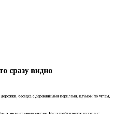
то сразу видно
е дорожки, беседка с деревянными перилами, клумбы по углам,
 фото, не приглашал внутрь. На скамейке никто не сидел.