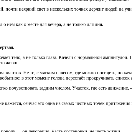
й, почти неяркий свет в нескольких точках держит людей на ули
 о нём как о месте для вечера, а не только для дня.
ёртвая.
чает тело, а не только глаза. Качели с нормальной амплитудой. 
это жизнь.
иантов. Не те, с мягким навесом, где можно посидеть, но качат
рвобытное: в этот момент голова перестаёт прокручивать список 
гко почувствовать задним числом. Участок, где есть движение, —
не кажется, сейчас это одна из самых честных точек притяжения 
поводу — он декорация. Часть обстановки, не часть жизни.