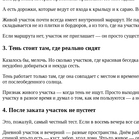
А есть дорожки, которые ведут от входа к крыльцу и к сараю. В
Живой участок почти всегда имеет внутренний маршрут. Не па
складывается не из плитки и бордюров, а из того, где на участке
Если маршрута нет, участок не приглашает — он просто сущест
3. Тень стоит там, где реально сидят
Казалось бы, мелочь. Но сколько участков, где красивая беседка
неудобно добираться и некуда сесть.
Тень работает только там, где она совпадает с местом и времене
от послеобеденного солнца.
Признак живого участка — когда тень не ищут. Просто выходишь
участку в разное время и думал о том, как им пользуются — а н
4. После заката участок не пустеет
Это, пожалуй, самый честный тест. Если в восемь вечера все са
Дневной участок и вечерний — разные пространства. Днём работ
спиной что-то есть — куст, забор, угол дома. Что-то живое — о