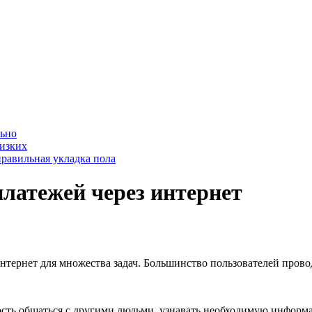
льно
лизких
равильная укладка пола
платежей через интернет
тернет для множества задач. Большинство пользователей провод
сть общаться с другими людьми, узнавать необходимую информа