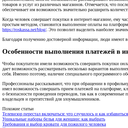
товаров и услуг из различных магазинов. Отмечается, что по
обеспечивает им возможность значительно расширить количест
Когда человек совершает покупки в интернет-магазине, ему ча
простым методом, становится выполнение оплаты на платформе
https://roskassa.net/blog/
. Это позволит выделить наиболее значи
Благодаря получению достоверной информации, люди имеют в
Особенности выполнения платежей в и
Чтобы покупатели имели возможность совершить покупки онла
дает возможность рассматривать несколько вариантов выполне
себя. Именно поэтому, наличие специального программного об
Профессионалы рассказывают, что при обращении в профильну
имел возможность совершать прием платежей на платформе, к
о безопасности проведения переводов, так как в современны
владельцев и препятствий для злоумышленников.
Похожие статьи
Телевизор перестал включаться: что случилось и как избавитьс
Уникальные наборы белья для женщин: как выбрать
Требования и выбор кровати для пожилого человека