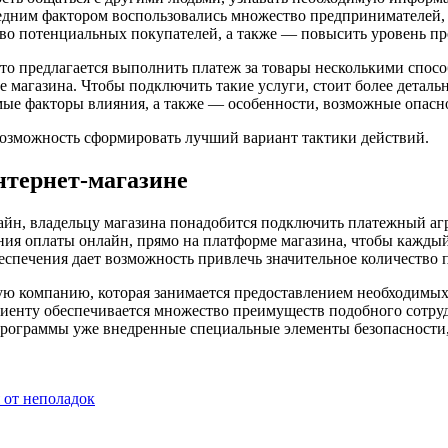
следним фактором воспользовались множество предпринимателей,
во потенциальных покупателей, а также — повысить уровень пр
сто предлагается выполнить платеж за товары несколькими спос
 магазина. Чтобы подключить такие услуги, стоит более деталь
мые факторы влияния, а также — особенности, возможные опасно
озможность сформировать лучший вариант тактики действий.
нтернет-магазине
йн, владельцу магазина понадобится подключить платежный агр
ния оплаты онлайн, прямо на платформе магазина, чтобы кажды
еспечения дает возможность привлечь значительное количество
ю компанию, которая занимается предоставлением необходимых 
лиенту обеспечивается множество преимуществ подобного сотру
е программы уже внедренные специальные элементы безопасност
я от неполадок