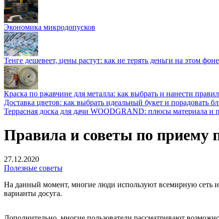
Экономика микродопусков
Тенге дешевеет, цены растут: как не терять деньги на этом фоне
Краска по ржавчине для металла: как выбрать и нанести прави
Доставка цветов: как выбрать идеальный букет и порадовать б
Террасная доска для дачи WOODGRAND: плюсы материала и п
Правила и советы по приему 
27.12.2020
Полезные советы
На данный момент, многие люди используют всемирную сеть ин
варианты досуга.
Дополнительно, многие пользователи рассматривают возможно