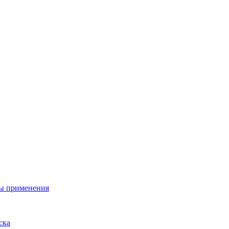
ы применения
ска