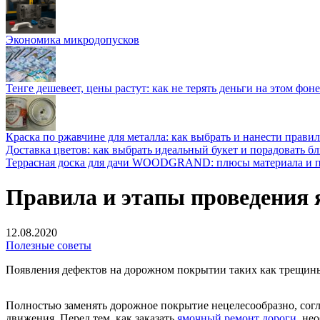
Экономика микродопусков
Тенге дешевеет, цены растут: как не терять деньги на этом фоне
Краска по ржавчине для металла: как выбрать и нанести прави
Доставка цветов: как выбрать идеальный букет и порадовать б
Террасная доска для дачи WOODGRAND: плюсы материала и п
Правила и этапы проведения 
12.08.2020
Полезные советы
Появления дефектов на дорожном покрытии таких как трещины,
Полностью заменять дорожное покрытие нецелесообразно, согл
движения. Перед тем, как заказать
ямочный ремонт дороги
, не