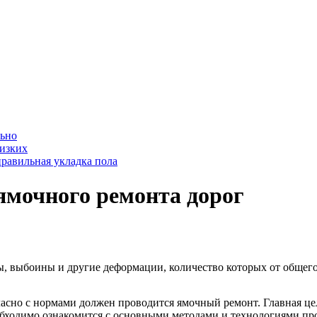
льно
лизких
равильная укладка пола
ямочного ремонта дорог
 выбоины и другие деформации, количество которых от общего 
асно с нормами должен проводится ямочный ремонт. Главная цел
обходимо ознакомится с основными методами и технологиями про