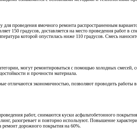
у для проведения ямочного ремонта распространенным вариантом
вляет 150 градусов, доставляется на место проведения работ в 
ература которой опустилась ниже 110 градусов. Смесь наноситс
 категории, могут ремонтироваться с помощью холодных смесей, 
одостойкости и прочности материала.
орые отличаются экономичностью, позволяют проводить работы 
 проведения работ, снимаются куски асфальтобетонного покрытия
инг, разогревает и повторно используют. Повышение характерис
на ремонт дорожного покрытия на 60%.