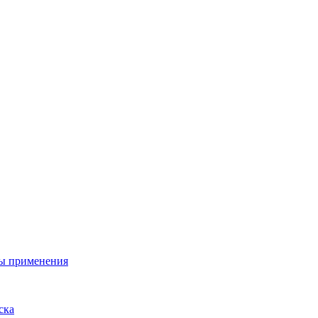
ы применения
ска