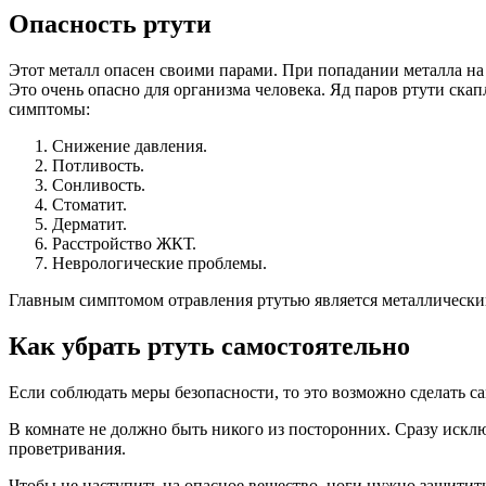
Опасность ртути
Этот металл опасен своими парами. При попадании металла на 
Это очень опасно для организма человека. Яд паров ртути ска
симптомы:
Снижение давления.
Потливость.
Сонливость.
Стоматит.
Дерматит.
Расстройство ЖКТ.
Неврологические проблемы.
Главным симптомом отравления ртутью является металлический
Как убрать ртуть самостоятельно
Если соблюдать меры безопасности, то это возможно сделать с
В комнате не должно быть никого из посторонних. Сразу исклю
проветривания.
Чтобы не наступить на опасное вещество, ноги нужно защитит