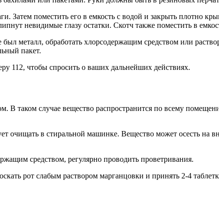
и. Затем поместить его в емкость с водой и закрыть плотно кр
липнут невидимые глазу остатки. Скотч также поместить в емкос
е был металл, обработать хлорсодержащим средством или раствор
льный пакет.
ру 112, чтобы спросить о ваших дальнейших действиях.
. В таком случае вещество распространится по всему помещению
дует очищать в стиральной машинке. Вещество может осесть на в
держащим средством, регулярно проводить проветривания.
кать рот слабым раствором марганцовки и принять 2-4 таблетк