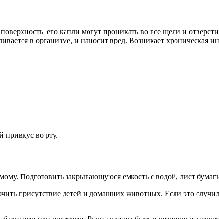
поверхность, его капли могут проникать во все щели и отверст
пливается в организме, и наносит вред. Возникает хроническая 
 привкус во рту.
амому. Подготовить закрывающуюся емкость с водой, лист бумаги
чить присутствие детей и домашних животных. Если это случило
ь бахилами или пакетами. Руки должны быть в резиновых перча