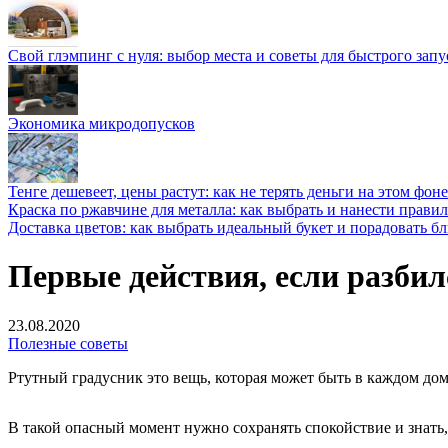
Свой глэмпинг с нуля: выбор места и советы для быстрого запу
Экономика микродопусков
Тенге дешевеет, цены растут: как не терять деньги на этом фоне
Краска по ржавчине для металла: как выбрать и нанести прави
Доставка цветов: как выбрать идеальный букет и порадовать б
Первые действия, если разби
23.08.2020
Полезные советы
Ртутный градусник это вещь, которая может быть в каждом дом
В такой опасный момент нужно сохранять спокойствие и знать