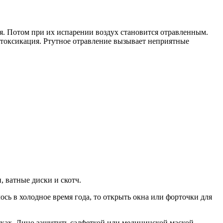
ия. Потом при их испарении воздух становится отравленным.
интоксикация. Ртутное отравление вызывает неприятные
, ватные диски и скотч.
сь в холодное время года, то открыть окна или форточки для
тках. Лицо защитить салфеткой или медицинской маской.