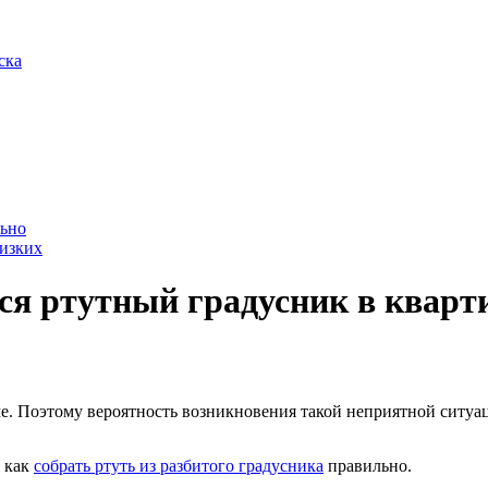
ска
льно
лизких
лся ртутный градусник в кварт
е. Поэтому вероятность возникновения такой неприятной ситуац
, как
собрать ртуть из разбитого градусника
правильно.