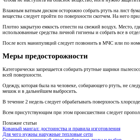
Влажным ватным диском осторожно собрать ртуть на лист бумаг
вещества следует пройти по поверхности скотчем. На него при
Плотно закрытую емкость отнести на свежий воздух. Место, гд
использованные средства личной гигиены и собрать все в отде
После всех манипуляций следует позвонить в МЧС или по номе
Меры предосторожности
Категорически запрещается собирать ртутные шарики пылесосом
всей поверхности.
Одежду, которая была на человеке, собирающего ртуть, не сле
мешок и в дальнейшем выбросить.
В течение 2 недель следует обрабатывать поверхность хлорсо
Всем присутствующим при этом происшествии следует прополос
Похожие статьи
Кованый мангал: достоинства и правила изготовления
Для чего нужны наружные тепловые сети
Скатерти на кухонный стол: требования, виды и выбор