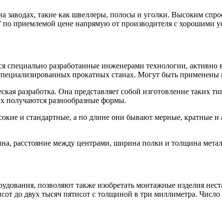
 заводах, такие как швеллеры, полосы и уголки. Высоким спрос
 по приемлемой цене напрямую от производителя с хорошими ус
тся специально разработанные инженерами технологии, активно 
специализированных прокатных станах. Могут быть применены г
кая разработка. Она представляет собой изготовление таких ти
ых получаются разнообразные формы.
сокие и стандартные, а по длине они бывают мерные, кратные и 
а, расстояние между центрами, ширина полки и толщина металл
рудования, позволяют также изобретать монтажные изделия нест
исот до двух тысяч пятисот с толщиной в три миллиметра. Числ