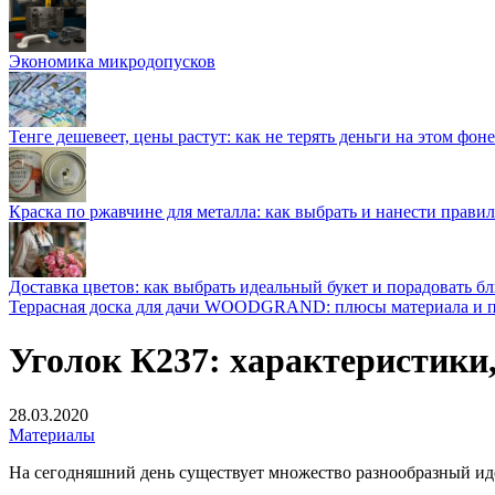
Экономика микродопусков
Тенге дешевеет, цены растут: как не терять деньги на этом фоне
Краска по ржавчине для металла: как выбрать и нанести прави
Доставка цветов: как выбрать идеальный букет и порадовать б
Террасная доска для дачи WOODGRAND: плюсы материала и п
Уголок К237: характеристики
28.03.2020
Материалы
На сегодняшний день существует множество разнообразный ид