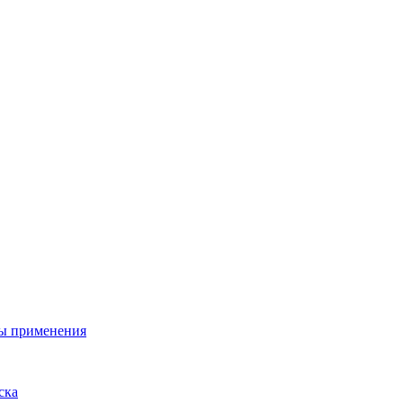
ы применения
ска