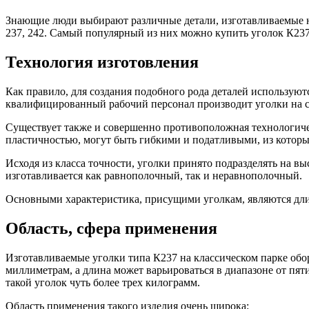
Знающие люди выбирают различные детали, изготавливаемые на
237, 242. Самый популярный из них можно купить уголок К237
Технология изготовления
Как правило, для создания подобного рода деталей использую
квалифицированный рабочий персонал производит уголки на 
Существует также и совершенно противоположная технологичес
пластичностью, могут быть гибкими и податливыми, из котор
Исходя из класса точности, уголки принято подразделять на вы
изготавливается как равнополочный, так и неравнополочный.
Основными характеристика, присущими уголкам, являются длин
Область, сфера применения
Изготавливаемые уголки типа К237 на классическом парке обо
миллиметрам, а длина может варьироваться в диапазоне от пят
такой уголок чуть более трех килограмм.
Область применения такого изделия очень широка: