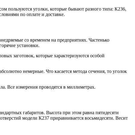
ом пользуются уголки, которые бывают разного типа: К236,
ловиями по оплате и доставке.
внедряемые со временем на предприятиях. Частенько
орячие установки.
повых заготовок, которые характеризуются особой
абсолютно немерные. Что касается метода сечения, то уголок
а. Все измерения проводятся в миллиметрах.
андартных габаритов. Высота при этом равна пятидесяти
о отверстий модели К237 приравнивается восьмидесяти. Весит