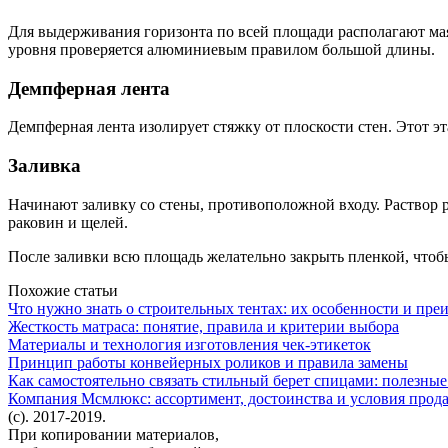
Для выдерживания горизонта по всей площади располагают ма
уровня проверяется алюминиевым правилом большой длины.
Демпферная лента
Демпферная лента изолирует стяжку от плоскости стен. Этот эт
Заливка
Начинают заливку со стены, противоположной входу. Раствор р
раковин и щелей.
После заливки всю площадь желательно закрыть пленкой, чтоб
Похожие статьи
Что нужно знать о строительных тентах: их особенности и пре
Жесткость матраса: понятие, правила и критерии выбора
Материалы и технология изготовления чек-этикеток
Принцип работы конвейерных роликов и правила замены
Как самостоятельно связать стильный берет спицами: полезные
Компания Мсмлюкс: ассортимент, достоинства и условия прод
(c). 2017-2019.
При копировании материалов,