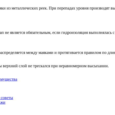
яки из металлических реек. При перепадах уровня производят 
ап не является обязательным, если гидроизоляция выполнялась с 
аспределяется между маяками и протягивается правилом по длин
ы верхний слой не трескался при неравномерном высыхании.
имущества
 советы
ажи