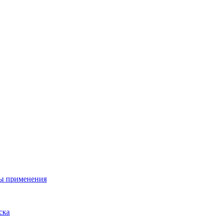
ы применения
ска