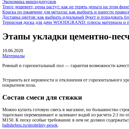
Экономика микродопусков
Тенге дешевеет, цены растут: как не терять деньги на этом фоне
Краска по ржавчине для металла: как выбрать и нанести прави
Доставка цветов: как выбрать идеальный букет и порадовать б
Террасная доска для дачи WOODGRAND: плюсы материала и п
Этапы укладки цементно-песч
10.06.2020
Материалы
Ровный и горизонтальный пол — гарантия возможности качест
Устранить все неровности и отклонения от горизонтального 
покрытием пола.
Состав смеси для стяжки
Можно купить готовую смесь в магазине, но большинство строи
тщательно перемешивают и заливают водой из расчета 2:1 по
М150. К песку особые требования: в нем не должно содержать
baltsheben.ru/stroitelniy-pesok
.