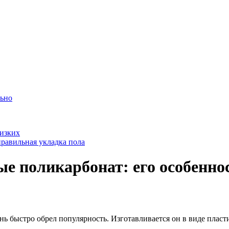
льно
лизких
равильная укладка пола
ые поликарбонат: его особенно
ь быстро обрел популярность. Изготавливается он в виде пласти