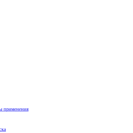
ы применения
ска