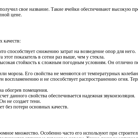
и получил свое название. Такие ячейки обеспечивают высокую п
пной цене.
 качеств:
то способствует снижению затрат на возведение опор для него.
этот показатель в сотни раз выше, чем у стекла.
ысокая стойкость к сложным погодным условиям. Он отлично пер
или мороза. Его свойства не меняются от температурных колебан
н воспламенению и не способствует распространению огня. Тер
на обогрев помещения.
счет данного свойства обеспечивается надежная звукоизоляция.
н не создает тени.
т без потери основных качеств.
омное множество. Особенно часто его используют при строител