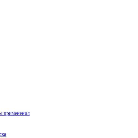
ы применения
ска