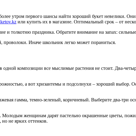
м более утром первого шансы найти хороший букет невелики. Он
ketov.kz
или купить их в магазине. Оптимальный срок – от неско
ие и толкотню праздника. Обратите внимание на запах: сильные
, проволоки. Иначе школьник легко может пораниться.
 в одной композиции все мыслимые растения не стоит. Два-четыр
торожностью, а вот хризантемы и подсолнухи – хороший выбор. 
нжевая гамма, темно-зеленый, коричневый. Выберите два-три осн
я. Молодым женщинам дарят пастельно окрашенные цветы, пожил
но не ярких оттенков.