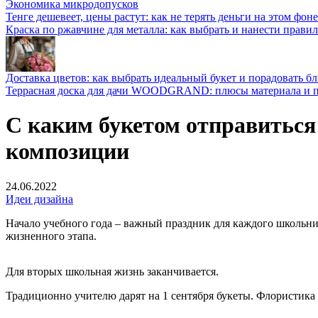
Экономика микродопусков
Тенге дешевеет, цены растут: как не терять деньги на этом фоне
Краска по ржавчине для металла: как выбрать и нанести прави
Доставка цветов: как выбрать идеальный букет и порадовать б
Террасная доска для дачи WOODGRAND: плюсы материала и п
С каким букетом отправиться 
композиции
24.06.2022
Идеи дизайна
Начало учебного года – важный праздник для каждого школьник
жизненного этапа.
Для вторых школьная жизнь заканчивается.
Традиционно учителю дарят на 1 сентября букеты. Флористика