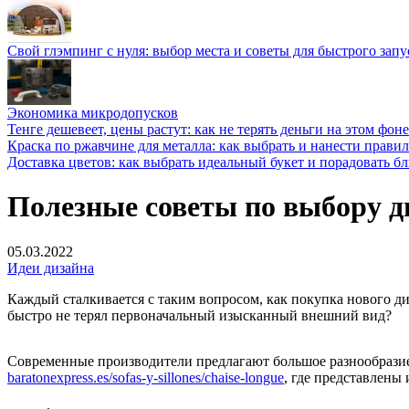
Свой глэмпинг с нуля: выбор места и советы для быстрого запу
Экономика микродопусков
Тенге дешевеет, цены растут: как не терять деньги на этом фоне
Краска по ржавчине для металла: как выбрать и нанести прави
Доставка цветов: как выбрать идеальный букет и порадовать б
Полезные советы по выбору д
05.03.2022
Идеи дизайна
Каждый сталкивается с таким вопросом, как покупка нового ди
быстро не терял первоначальный изысканный внешний вид?
Современные производители предлагают большое разнообразие 
baratonexpress.es/sofas-y-sillones/chaise-longue
, где представлены