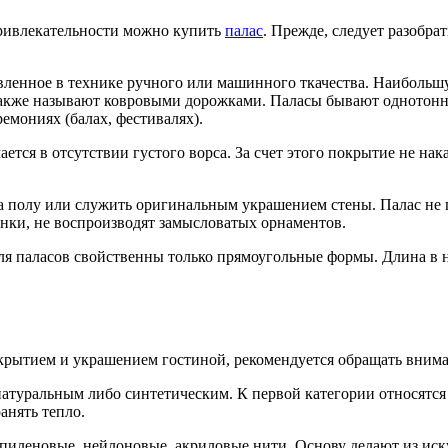
привлекательности можно купить
палас
. Прежде, следует разобрат
овленное в технике ручного или машинного ткачества. Наиболь
 также называют ковровыми дорожками. Паласы бывают однотон
емониях (балах, фестивалях).
ется в отсутствии густого ворса. За счет этого покрытие не нак
а полу или служить оригинальным украшением стены. Палас не п
енки, не воспроизводят замысловатых орнаментов.
ля паласов свойственны только прямоугольные формы. Длина в н
крытием и украшением гостиной, рекомендуется обращать внима
атуральным либо синтетическим. К первой категории относятся и
анять тепло.
леновые, нейлоновые, акриловые нити. Основу делают из искус