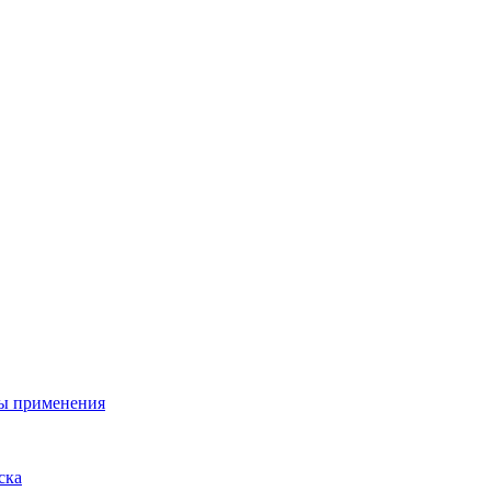
ы применения
ска