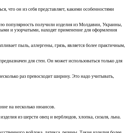
ься, что он из себя представляет, какими особенностями
шую популярность получили изделия из Молдавии, Украины,
ными и узорчатыми, находят применение для оформления
апливает пыль, аллергены, грязь, является более практичным,
редназначен для стен. Он может использоваться только для
есколько раз превосходит ширину. Это надо учитывать,
ние на несколько нюансов.
зделия из шерсти овец и верблюдов, хлопка, сизаля, льна.
ственного войлока, латекса, резины. Такие изделия более