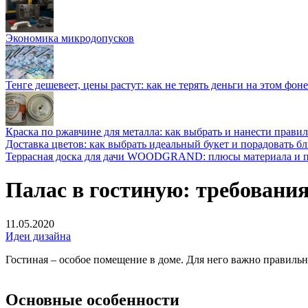
Экономика микродопусков
Тенге дешевеет, цены растут: как не терять деньги на этом фоне
Краска по ржавчине для металла: как выбрать и нанести прави
Доставка цветов: как выбрать идеальный букет и порадовать б
Террасная доска для дачи WOODGRAND: плюсы материала и п
Палас в гостиную: требования
11.05.2020
Идеи дизайна
Гостиная – особое помещение в доме. Для него важно правильн
Основные особенности