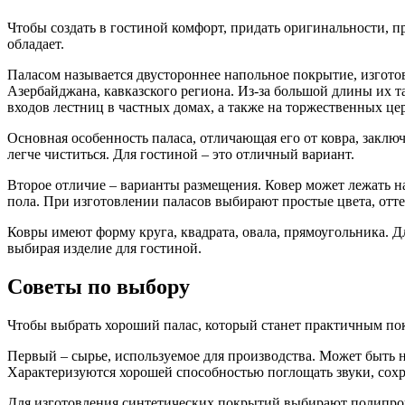
Чтобы создать в гостиной комфорт, придать оригинальности, 
обладает.
Паласом называется двустороннее напольное покрытие, изгот
Азербайджана, кавказского региона. Из-за большой длины их
входов лестниц в частных домах, а также на торжественных цер
Основная особенность паласа, отличающая его от ковра, заключа
легче чиститься. Для гостиной – это отличный вариант.
Второе отличие – варианты размещения. Ковер может лежать н
пола. При изготовлении паласов выбирают простые цвета, отт
Ковры имеют форму круга, квадрата, овала, прямоугольника. Д
выбирая изделие для гостиной.
Советы по выбору
Чтобы выбрать хороший палас, который станет практичным по
Первый – сырье, используемое для производства. Может быть н
Характеризуются хорошей способностью поглощать звуки, сохр
Для изготовления синтетических покрытий выбирают полипропи