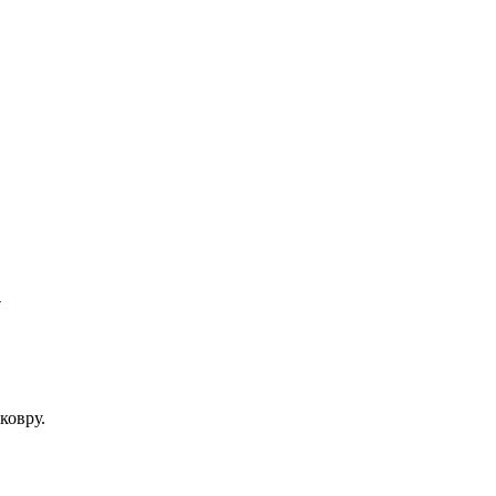
у
ковру.