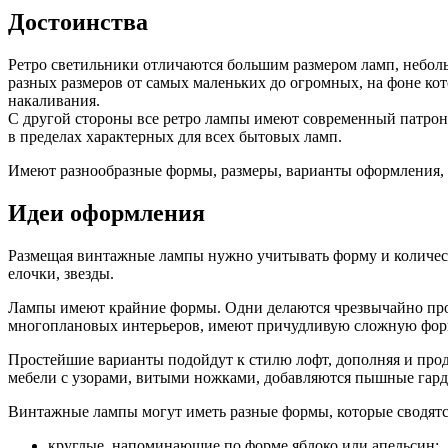
Достоинства
Ретро светильники отличаются большим размером ламп, небол
разных размеров от самых маленьких до огромных, на фоне ко
накаливания.
С другой стороны все ретро лампы имеют современный патрон 
в пределах характерных для всех бытовых ламп.
Имеют разнообразные формы, размеры, варианты оформления, п
Идеи оформления
Размещая винтажные лампы нужно учитывать форму и количеств
елочки, звезды.
Лампы имеют крайние формы. Одни делаются чрезвычайно про
многоплановых интерьеров, имеют причудливую сложную форм
Простейшие варианты подойдут к стилю лофт, дополняя и продо
мебели с узорами, витыми ножками, добавляются пышные гард
Винтажные лампы могут иметь разные формы, которые сводят
круглые, напоминающие по форме яблоко или апельсин;