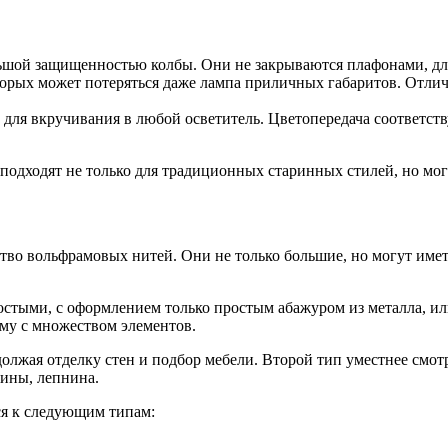
ьшой защищенностью колбы. Они не закрываются плафонами, дл
торых может потеряться даже лампа приличных габаритов. Отли
для вкручивания в любой осветитель. Цветопередача соответст
одходят не только для традиционных старинных стилей, но могут
о вольфрамовых нитей. Они не только большие, но могут иметь 
стыми, с оформлением только простым абажуром из металла, и
у с множеством элементов.
лжая отделку стен и подбор мебели. Второй тип уместнее смотр
ины, лепнина.
ся к следующим типам: