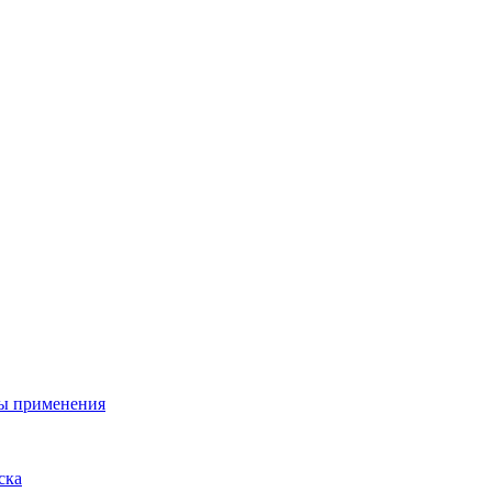
ы применения
ска