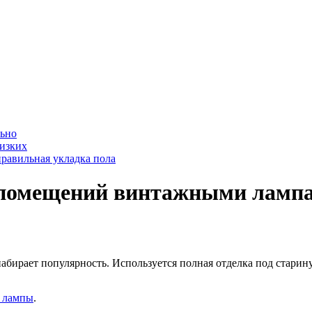
льно
лизких
равильная укладка пола
помещений винтажными ламп
бирает популярность. Используется полная отделка под старину
 лампы
.