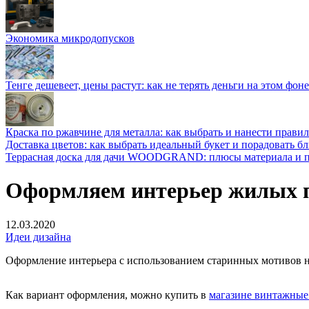
Экономика микродопусков
Тенге дешевеет, цены растут: как не терять деньги на этом фоне
Краска по ржавчине для металла: как выбрать и нанести прави
Доставка цветов: как выбрать идеальный букет и порадовать б
Террасная доска для дачи WOODGRAND: плюсы материала и п
Оформляем интерьер жилых 
12.03.2020
Идеи дизайна
Оформление интерьера с использованием старинных мотивов на
Как вариант оформления, можно купить в
магазине винтажные