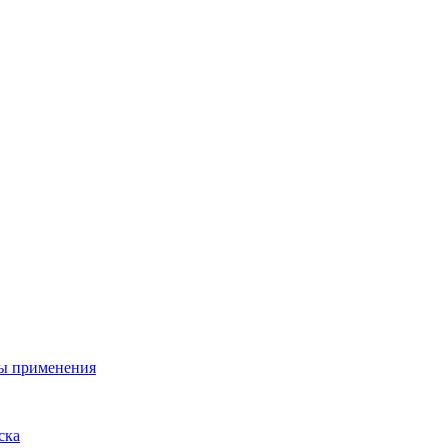
ы применения
ска