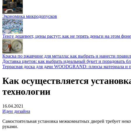
Экономика микродопусков
Тенге дешевеет, цены растут: как не терять деньги на этом фоне
Краска по ржавчине для металла: как выбрать и нанести прави
Доставка цветов: как выбрать идеальный букет и порадовать б
Террасная доска для дачи WOODGRAND: плюсы материала и п
Как осуществляется установка
технологии
16.04.2021
Идеи дизайна
Самостоятельная установка межкомнатных дверей требует неко
руками.