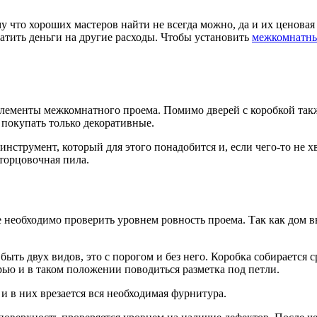
у что хороших мастеров найти не всегда можно, да и их ценовая
атить деньги на другие расходы. Чтобы установить
межкомнатны
элементы межкомнатного проема. Помимо дверей с коробкой так
 покупать только декоративные.
струмент, который для этого понадобится и, если чего-то не хв
 торцовочная пила.
е необходимо проверить уровнем ровность проема. Так как дом 
ыть двух видов, это с порогом и без него. Коробка собирается 
ью и в таком положении поводиться разметка под петли.
и в них врезается вся необходимая фурнитура.