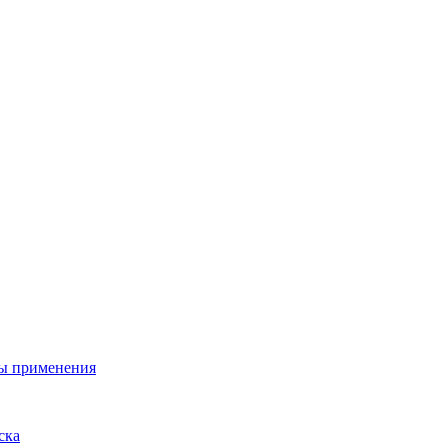
ы применения
ска