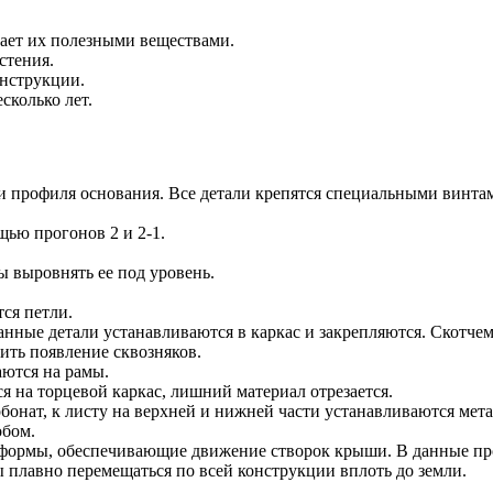
ает их полезными веществами.
стения.
онструкции.
сколько лет.
и профиля основания. Все детали крепятся специальными винта
ью прогонов 2 и 2-1.
ы выровнять ее под уровень.
ся петли.
нные детали устанавливаются в каркас и закрепляются. Скотчем
ить появление сквозняков.
аются на рамы.
 на торцевой каркас, лишний материал отрезается.
бонат, к листу на верхней и нижней части устанавливаются мета
обом.
 формы, обеспечивающие движение створок крыши. В данные пр
 плавно перемещаться по всей конструкции вплоть до земли.