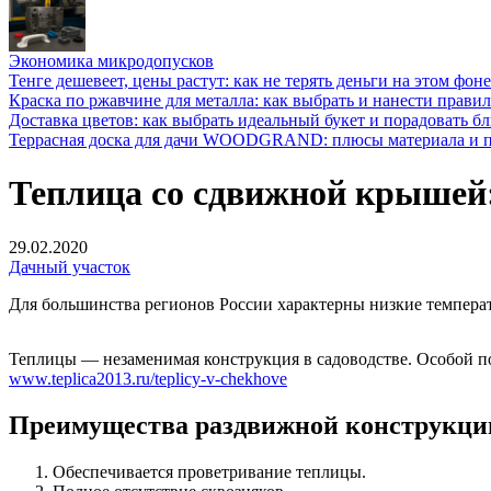
Экономика микродопусков
Тенге дешевеет, цены растут: как не терять деньги на этом фоне
Краска по ржавчине для металла: как выбрать и нанести прави
Доставка цветов: как выбрать идеальный букет и порадовать б
Террасная доска для дачи WOODGRAND: плюсы материала и п
Теплица со сдвижной крышей:
29.02.2020
Дачный участок
Для большинства регионов России характерны низкие температ
Теплицы — незаменимая конструкция в садоводстве. Особой п
www.teplica2013.ru/teplicy-v-chekhove
Преимущества раздвижной конструкци
Обеспечивается проветривание теплицы.