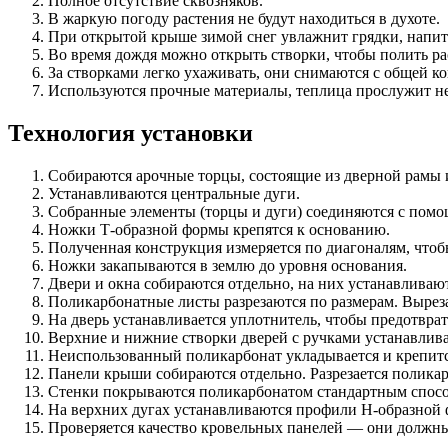
Полное отсутствие сквозняков.
В жаркую погоду растения не будут находиться в духоте.
При открытой крыше зимой снег увлажнит грядки, напит
Во время дождя можно открыть створки, чтобы полить ра
За створками легко ухаживать, они снимаются с общей к
Используются прочные материалы, теплица прослужит не
Технология установки
Собираются арочные торцы, состоящие из дверной рамы 
Устанавливаются центральные дуги.
Собранные элементы (торцы и дуги) соединяются с помощ
Ножки Т-образной формы крепятся к основанию.
Полученная конструкция измеряется по диагоналям, чтоб
Ножки закапываются в землю до уровня основания.
Двери и окна собираются отдельно, на них устанавливают
Поликарбонатные листы разрезаются по размерам. Выреза
На дверь устанавливается уплотнитель, чтобы предотврат
Верхние и нижние створки дверей с ручками устанавлив
Неиспользованный поликарбонат укладывается и крепится
Панели крыши собираются отдельно. Разрезается поликар
Стенки покрываются поликарбонатом стандартным спос
На верхних дугах устанавливаются профили H-образной
Проверяется качество кровельных панелей — они должны