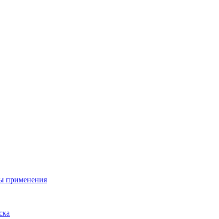
ы применения
ска