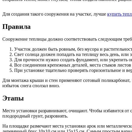
Для создания такого сооружения на участке, лучше
купить тепл
Правила
Сооружение теплицы должно соответствовать следующим треб
Участок должен быть ровным, без мусора и растительнос
Свет солнца должен попадать на теплицу весь день, или з
Для прочности нужно создать фундамент, или укрепить о
Все соединения крепежных деталей, места стыков листов
При установке тщательно проверять горизонтальное и вер
Для монтажа крыши и стен применяют сотовый поликарбонат, к
избыток снега сползал вниз.
Этапы
Место установки разравнивают, очищают. Чтобы избавится от с
плодородный грунт, разровнять.
На площадке размечают места установки арок или металлическ
деревянный брус 10х10 см или 15х15 см. Самым простым вариант