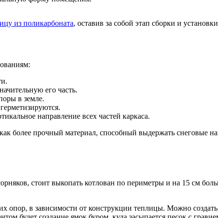
ицу из поликарбоната
, оставив за собой этап сборки и установки
ованиям:
ти.
начительную его часть.
поры в земле.
 герметизируются.
тикальное направление всех частей каркаса.
ак более прочный материал, способный выдержать снеговые наг
орняков, стоит выкопать котлован по периметры и на 15 см боль
их опор, в зависимости от конструкции теплицы. Можно создать
ом будет создание ямок буром, куда засыпается песок с гравием