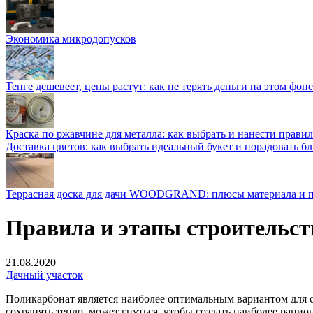
Экономика микродопусков
Тенге дешевеет, цены растут: как не терять деньги на этом фоне
Краска по ржавчине для металла: как выбрать и нанести прави
Доставка цветов: как выбрать идеальный букет и порадовать б
Террасная доска для дачи WOODGRAND: плюсы материала и п
Правила и этапы строительст
21.08.2020
Дачный участок
Поликарбонат является наиболее оптимальным вариантом для с
сохранять тепло, может гнуться, чтобы создать наиболее рац