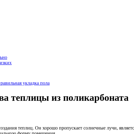
льно
лизких
равильная укладка пола
ва теплицы из поликарбоната
оздания теплиц. Он хорошо пропускает солнечные лучи, являет
иональную форму помещения.