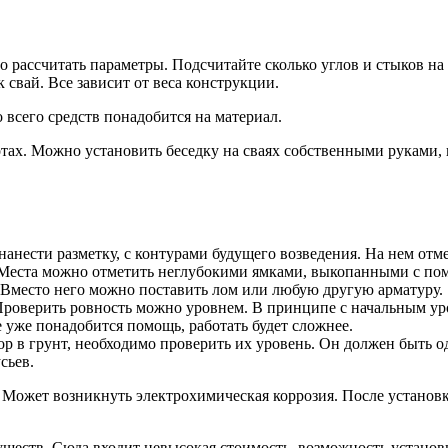
 рассчитать параметры. Подсчитайте сколько углов и стыков на
к свай. Все зависит от веса конструкции.
 всего средств понадобится на материал.
тах. Можно установить беседку на сваях собственными руками, 
нести разметку, с контурами будущего возведения. На нем отмеч
. Места можно отметить неглубокими ямками, выкопанными с п
 Вместо него можно поставить лом или любую другую арматуру.
роверить ровность можно уровнем. В принципе с начальным уро
е уже понадобится помощь, работать будет сложнее.
р в грунт, необходимо проверить их уровень. Он должен быть 
сьев.
Может возникнуть электрохимическая коррозия. После установк
уществ. Сюда входит невысокая стоимость, возможность устано