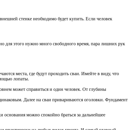
 внешней стенке необходимо будет купить. Если человек
но для этого нужно много свободного время, пара лишних рук
аются места, где будут проходить сваи. Имейте в виду, что
омощью лопаты.
внем может справиться и один человек. От глубины
одинаковым. Далее на сваи привариваются оголовки. Фундамент
и основания можно спокойно браться за дальнейшее
вки практически на любых видах грунта. И самый главный