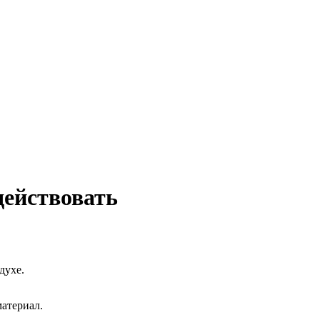
действовать
духе.
материал.