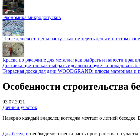
Экономика микродопусков
Тенге дешевеет, цены растут: как не терять деньги на этом фоне
Краска по ржавчине для металла: как выбрать и нанести прави
Доставка цветов: как выбрать идеальный букет и порадовать б
Террасная доска для дачи WOODGRAND: плюсы материала и п
Особенности строительства бе
03.07.2021
Дачный участок
Наверно каждый владелец коттеджа мечтает о летней беседке. В
Для беседки
необходимо отвести часть пространства на участк