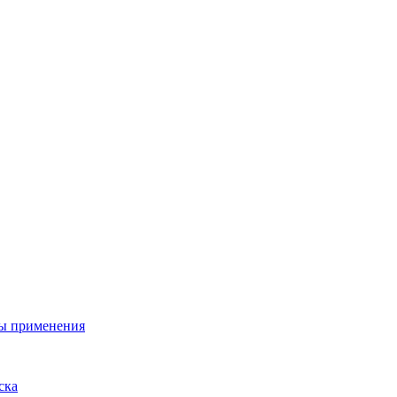
ы применения
ска