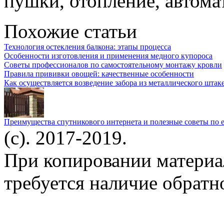
пушки, отопление, автома
Похожие статьи
Технология остекления балкона: этапы процесса
Особенности изготовления и применения медного купороса
Советы профессионалов по самостоятельному монтажу кровли
Правила прививки овощей: качественные особенности
Как осуществляется возведение забора из металлического штак
Преимущества спутникового интернета и полезные советы по
(c). 2017-2019.
При копировании материа
требуется наличие обратн